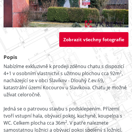
Zobrazit všechny fotografie
Popis
Nabízíme exkluzivně k prodeji zděnou chatu s dispozicí
2
4+1 v osobním vlastnictví s užitnou plochou cca 92m
,
nacházející se v obci Slavíkov - Dlouhý č.ev.69,
katastrální území Kocourov u Slavíkova. Chatu je možné
užívat celoročně.
Jedná se o patrovou stavbu s podsklepením. Přízemí
tvoří vstupní hala, obývací pokoj, kuchyně, koupelna s
2
WC. Celkem plocha cca 36m
. V patře naleznete
samostatnou ložnici a obývací pokoj spojený s ložnicí.