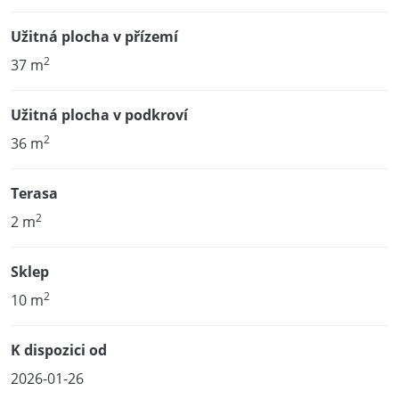
Užitná plocha v přízemí
2
37 m
Užitná plocha v podkroví
2
36 m
Terasa
2
2 m
Sklep
2
10 m
K dispozici od
2026-01-26