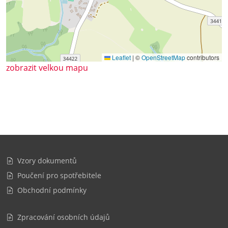
Leaflet
|
©
OpenStreetMap
contributors
zobrazit velkou mapu
Vzory dokumentů
Poučení pro spotřebitele
Obchodní podmínky
Zpracování osobních údajů