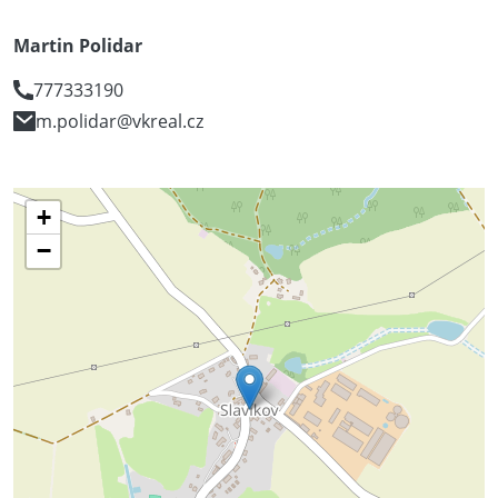
Martin Polidar
777333190
m.polidar@vkreal.cz
+
−