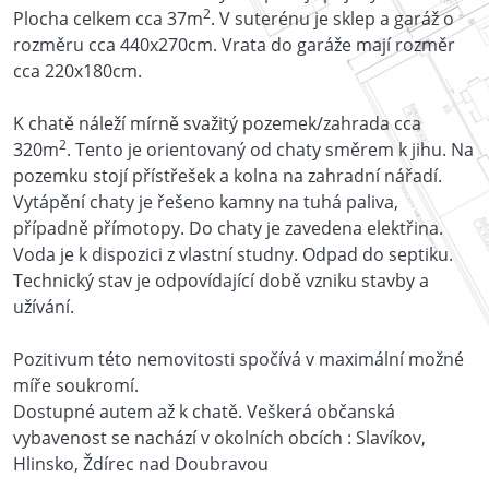
2
Plocha celkem cca 37m
. V suterénu je sklep a garáž o
rozměru cca 440x270cm. Vrata do garáže mají rozměr
cca 220x180cm.
K chatě náleží mírně svažitý pozemek/zahrada cca
2
320m
. Tento je orientovaný od chaty směrem k jihu. Na
pozemku stojí přístřešek a kolna na zahradní nářadí.
Vytápění chaty je řešeno kamny na tuhá paliva,
případně přímotopy. Do chaty je zavedena elektřina.
Voda je k dispozici z vlastní studny. Odpad do septiku.
Technický stav je odpovídající době vzniku stavby a
užívání.
Pozitivum této nemovitosti spočívá v maximální možné
míře soukromí.
Dostupné autem až k chatě. Veškerá občanská
vybavenost se nachází v okolních obcích : Slavíkov,
Hlinsko, Ždírec nad Doubravou