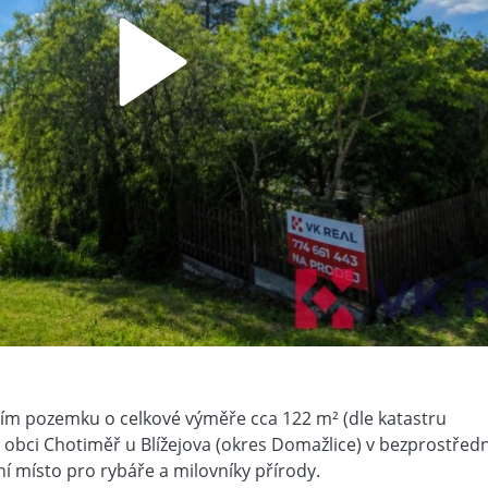
ním pozemku o celkové výměře cca 122 m² (dle katastru
 obci Chotiměř u Blížejova (okres Domažlice) v bezprostředn
lní místo pro rybáře a milovníky přírody.