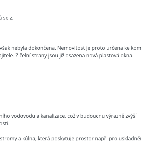
 se z:
á však nebyla dokončena. Nemovitost je proto určena ke kom
itele. Z čelní strany jsou již osazena nová plastová okna.
ního vodovodu a kanalizace, což v budoucnu výrazně zvýší
sti.
tromy a kůlna, která poskytuje prostor např. pro uskladně