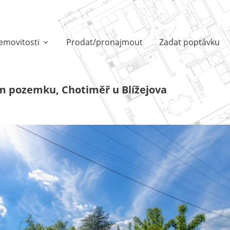
emovitosti
Prodat/pronajmout
Zadat poptávku
ím pozemku, Chotiměř u Blížejova