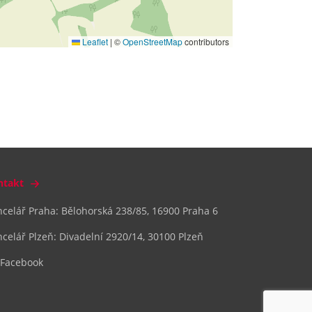
Leaflet
|
©
OpenStreetMap
contributors
ntakt
celář Praha: Bělohorská 238/85, 16900 Praha 6
celář Plzeň: Divadelní 2920/14, 30100 Plzeň
Facebook