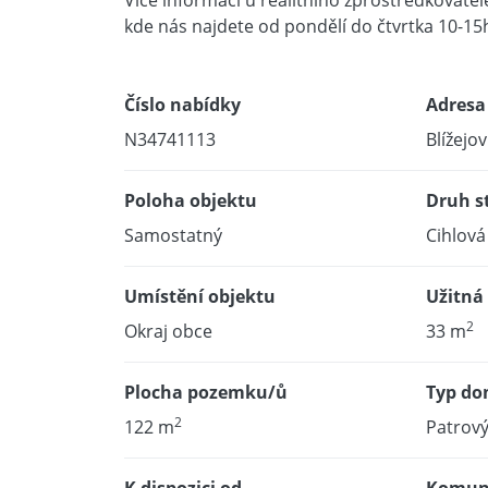
Více informací u realitního zprostředkovatel
kde nás najdete od pondělí do čtvrtka 10-15
Číslo nabídky
Adresa
N34741113
Blížejov
Poloha objektu
Druh s
Samostatný
Cihlová
Umístění objektu
Užitná
2
Okraj obce
33 m
Plocha pozemku/ů
Typ d
2
122 m
Patrov