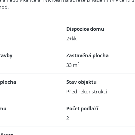
e a nebo v kanceláři VK Real na adrese Divadelní 14 v centru
hod.
Dispozice domu
2+kk
tavby
Zastavěná plocha
2
33 m
 plocha
Stav objektu
Před rekonstrukcí
omu
Počet podlaží
ý
2