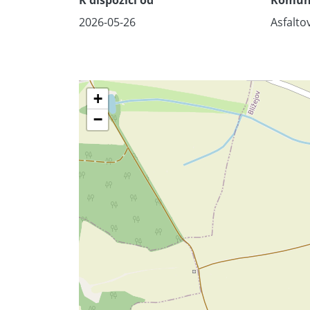
K dispozici od
Komun
2026-05-26
Asfalto
+
−