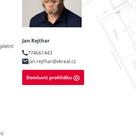
Jan Rejthar
pletní
774661443
jan.rejthar@vkreal.cz
Domluvit prohlídku
ní