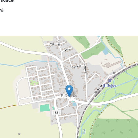
ikace
vá