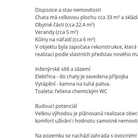
Dispozice a stav nemovitosti
Chata má celkovou plochu cca 33 m² a skládá
Obytné části (cca 22,4 m²)
Verandy (cca 5 m²)
Kůlny na nářadí (cca 6 m²)
V objektu byla započata rekonstrukce, kter
realizaci podle vlastních představ nového maj
Inženýrské sítě a zázemí
Elektřina - do chaty je zavedena přípojka
Vytápění - kamna na tuhá paliva.
Toaleta: řešena chemickým WC
Budoucí potenciál
Velkou výhodou je plánovaná realizace obec
komfort užívání i hodnotu samotné nemovito
Na pozemku se nachází zahrada s ovocnými s